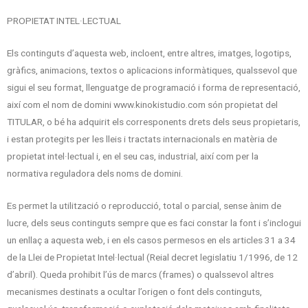
PROPIETAT INTEL·LECTUAL
Els continguts d’aquesta web, incloent, entre altres, imatges, logotips,
gràfics, animacions, textos o aplicacions informàtiques, qualssevol que
sigui el seu format, llenguatge de programació i forma de representació,
així com el nom de domini www.kinokistudio.com són propietat del
TITULAR, o bé ha adquirit els corresponents drets dels seus propietaris,
i estan protegits per les lleis i tractats internacionals en matèria de
propietat intel·lectual i, en el seu cas, industrial, així com per la
normativa reguladora dels noms de domini.
Es permet la utilització o reproducció, total o parcial, sense ànim de
lucre, dels seus continguts sempre que es faci constar la font i s’inclogui
un enllaç a aquesta web, i en els casos permesos en els articles 31 a 34
de la Llei de Propietat Intel·lectual (Reial decret legislatiu 1/1996, de 12
d’abril). Queda prohibit l’ús de marcs (frames) o qualssevol altres
mecanismes destinats a ocultar l’origen o font dels continguts,