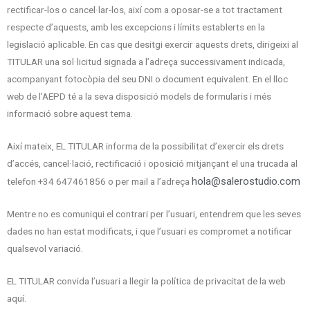
rectificar-los o cancel·lar-los, així com a oposar-se a tot tractament
respecte d’aquests, amb les excepcions i límits establerts en la
legislació aplicable. En cas que desitgi exercir aquests drets, dirigeixi al
TITULAR una sol·licitud signada a l’adreça successivament indicada,
acompanyant fotocòpia del seu DNI o document equivalent. En el lloc
web de l’AEPD té a la seva disposició models de formularis i més
informació sobre aquest tema.
Així mateix, EL TITULAR informa de la possibilitat d’exercir els drets
d’accés, cancel·lació, rectificació i oposició mitjançant el una trucada al
hola@salerostudio.com
telefon +34 647461856 o per mail a l’adreça
Mentre no es comuniqui el contrari per l’usuari, entendrem que les seves
dades no han estat modificats, i que l’usuari es compromet a notificar
qualsevol variació.
EL TITULAR convida l’usuari a llegir la política de privacitat de la web
aquí.