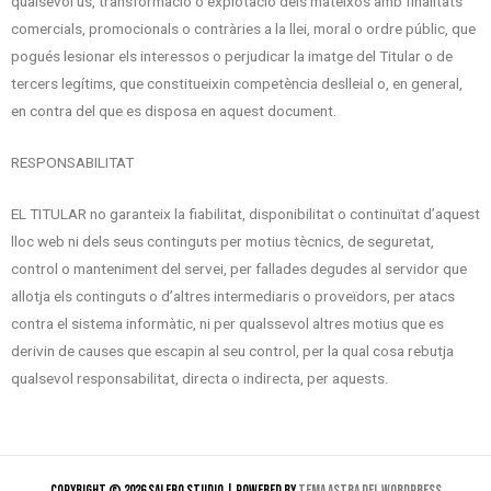
qualsevol ús, transformació o explotació dels mateixos amb finalitats
comercials, promocionals o contràries a la llei, moral o ordre públic, que
pogués lesionar els interessos o perjudicar la imatge del Titular o de
tercers legítims, que constitueixin competència deslleial o, en general,
en contra del que es disposa en aquest document.
RESPONSABILITAT
EL TITULAR no garanteix la fiabilitat, disponibilitat o continuïtat d’aquest
lloc web ni dels seus continguts per motius tècnics, de seguretat,
control o manteniment del servei, per fallades degudes al servidor que
allotja els continguts o d’altres intermediaris o proveïdors, per atacs
contra el sistema informàtic, ni per qualssevol altres motius que es
derivin de causes que escapin al seu control, per la qual cosa rebutja
qualsevol responsabilitat, directa o indirecta, per aquests.