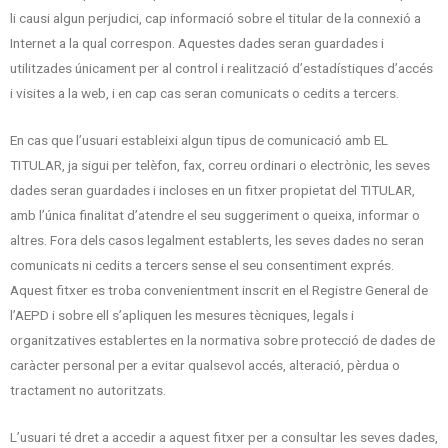
li causi algun perjudici, cap informació sobre el titular de la connexió a
Internet a la qual correspon. Aquestes dades seran guardades i
utilitzades únicament per al control i realització d’estadístiques d’accés
i visites a la web, i en cap cas seran comunicats o cedits a tercers.
En cas que l’usuari estableixi algun tipus de comunicació amb EL
TITULAR, ja sigui per telèfon, fax, correu ordinari o electrònic, les seves
dades seran guardades i incloses en un fitxer propietat del TITULAR,
amb l’única finalitat d’atendre el seu suggeriment o queixa, informar o
altres. Fora dels casos legalment establerts, les seves dades no seran
comunicats ni cedits a tercers sense el seu consentiment exprés.
Aquest fitxer es troba convenientment inscrit en el Registre General de
l’AEPD i sobre ell s’apliquen les mesures tècniques, legals i
organitzatives establertes en la normativa sobre protecció de dades de
caràcter personal per a evitar qualsevol accés, alteració, pèrdua o
tractament no autoritzats.
L’usuari té dret a accedir a aquest fitxer per a consultar les seves dades,